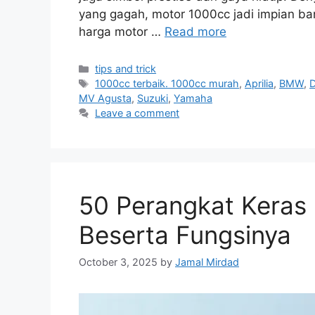
yang gagah, motor 1000cc jadi impian ban
harga motor …
Read more
Categories
tips and trick
Tags
1000cc terbaik. 1000cc murah
,
Aprilia
,
BMW
,
D
MV Agusta
,
Suzuki
,
Yamaha
Leave a comment
50 Perangkat Keras
Beserta Fungsinya
October 3, 2025
by
Jamal Mirdad