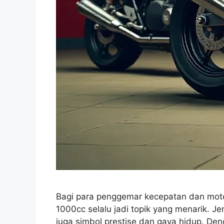
Bagi para penggemar kecepatan dan mot
1000cc selalu jadi topik yang menarik. J
juga simbol prestise dan gaya hidup. De