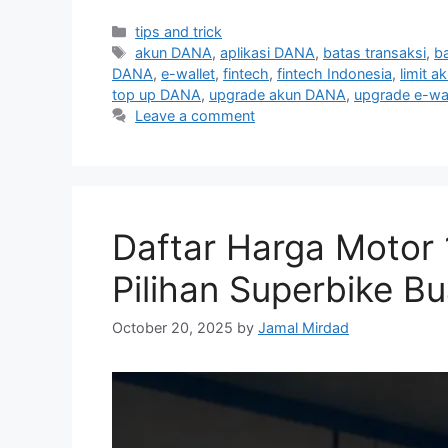
Categories
tips and trick
Tags
akun DANA
,
aplikasi DANA
,
batas transaksi
,
b
DANA
,
e-wallet
,
fintech
,
fintech Indonesia
,
limit 
top up DANA
,
upgrade akun DANA
,
upgrade e-wal
Leave a comment
Daftar Harga Motor 
Pilihan Superbike B
October 20, 2025
by
Jamal Mirdad