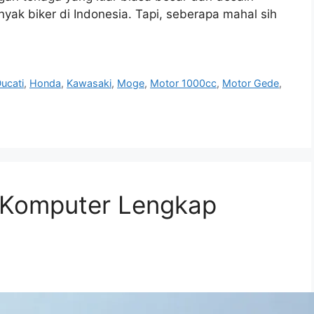
yak biker di Indonesia. Tapi, seberapa mahal sih
ucati
,
Honda
,
Kawasaki
,
Moge
,
Motor 1000cc
,
Motor Gede
,
 Komputer Lengkap