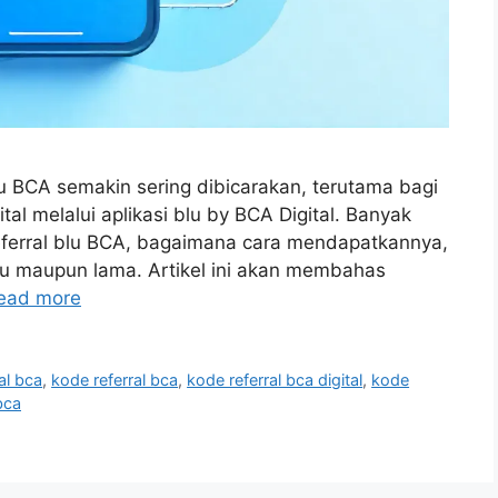
 blu BCA semakin sering dibicarakan, terutama bagi
al melalui aplikasi blu by BCA Digital. Banyak
ferral blu BCA, bagaimana cara mendapatkannya,
u maupun lama. Artikel ini akan membahas
ead more
al bca
,
kode referral bca
,
kode referral bca digital
,
kode
bca