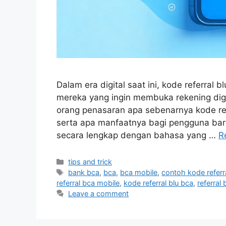
Dalam era digital saat ini, kode referral
mereka yang ingin membuka rekening digit
orang penasaran apa sebenarnya kode re
serta apa manfaatnya bagi pengguna bar
secara lengkap dengan bahasa yang …
R
Categories
tips and trick
Tags
bank bca
,
bca
,
bca mobile
,
contoh kode referr
referral bca mobile
,
kode referral blu bca
,
referral 
Leave a comment