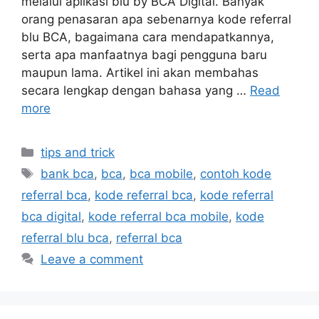
melalui aplikasi blu by BCA Digital. Banyak
orang penasaran apa sebenarnya kode referral
blu BCA, bagaimana cara mendapatkannya,
serta apa manfaatnya bagi pengguna baru
maupun lama. Artikel ini akan membahas
secara lengkap dengan bahasa yang …
Read
more
Categories
tips and trick
Tags
bank bca
,
bca
,
bca mobile
,
contoh kode
referral bca
,
kode referral bca
,
kode referral
bca digital
,
kode referral bca mobile
,
kode
referral blu bca
,
referral bca
Leave a comment